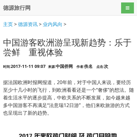
德源旅行网
导航
主页
>
德源资讯
>
业内风向
>
中国游客欧洲游呈现新趋势：乐于
尝鲜 重视体验
2017-11-11 09:07
中国侨网
佚名
次
时间:
来源:
作者:
点击:
据法国欧洲时报网报道，20年前，对于中国人来说，要经历
至少十几小时的飞行，到欧洲看看还是一个“奢侈”的想法。随
着生活水平的逐步提高，中欧关系的不断发展，如今越来越
多中国游客不再满足“法意瑞12日游”，他们来欧旅游的方式
也呈现出了新的趋势。