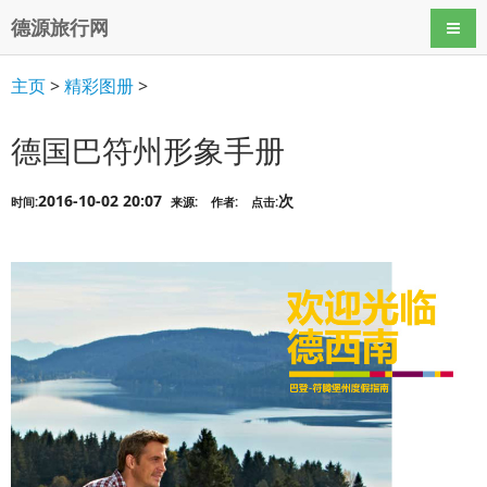
德源旅行网
导航
主页
>
精彩图册
>
德国巴符州形象手册
2016-10-02 20:07
次
时间:
来源:
作者:
点击: